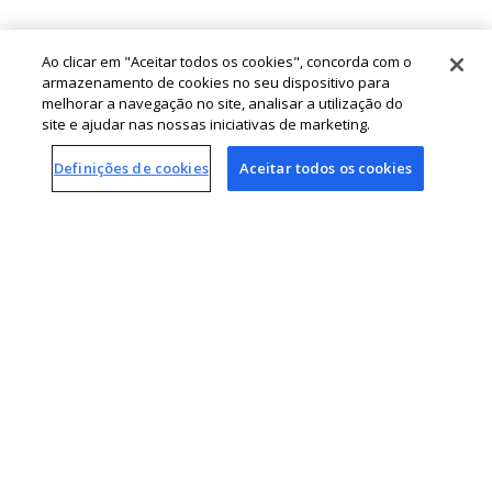
Não somos, e nem queremos ser, apenas mais uma
Ao clicar em "Aceitar todos os cookies", concorda com o
empresa. Há 140 anos, enxergamos a vida de um
armazenamento de cookies no seu dispositivo para
jeito mais leve, humano e descomplicado.
Acredite:
melhorar a navegação no site, analisar a utilização do
site e ajudar nas nossas iniciativas de marketing.
isso nunca sai de moda.
Definições de cookies
Aceitar todos os cookies
saiba mais
Cia. Hering: juntos,
fazemos acontecer