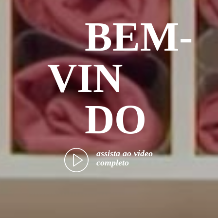
BEM-
VIN
DO
assista ao vídeo
completo