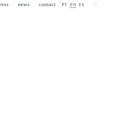
ress
news
contact
PT
EN
ES
 fashion
franchisees
reseller
careers