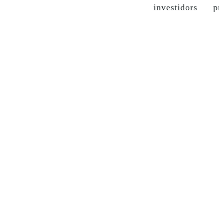
investidors
p
the company
grupo soma
our brands
sustainable