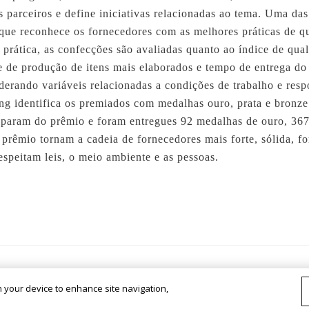
s parceiros e define iniciativas relacionadas ao tema. Uma da
ue reconhece os fornecedores com as melhores práticas de q
 prática, as confecções são avaliadas quanto ao índice de qua
de de produção de itens mais elaborados e tempo de entrega do
erando variáveis relacionadas a condições de trabalho e resp
ing identifica os premiados com medalhas ouro, prata e bronz
iparam do prêmio e foram entregues 92 medalhas de ouro, 367
 prêmio tornam a cadeia de fornecedores mais forte, sólida, f
speitam leis, o meio ambiente e as pessoas.
mpany
our brands
sustainable fashion
franchisees
reseller
c
on your device to enhance site navigation,