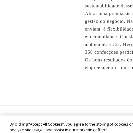
sustentabilidade desse
Abra: uma premiação q
gestão do negócio. Na
enviam, à flexibilida
em compliance. Consid
ambiental, a Cia. Her
358 confecções partic
Os bons resultados do
empreendedores que re
© Cia. Hering - All rights reserved
the co
By clicking “Accept All Cookies”, you agree to the storing of cookies 
analyze site usage, and assist in our marketing efforts.