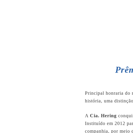
Prêm
Principal honraria do
história, uma distinçã
A
Cia. Hering
conquis
Instituído em 2012 pa
companhia, por meio d