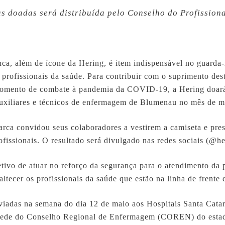
as doadas será distribuída pelo Conselho do Profissio
nca, além de ícone da Hering, é item indispensável no guarda-
s profissionais da saúde. Para contribuir com o suprimento des
momento de combate à pandemia da COVID-19, a Hering doará 
auxiliares e técnicos de enfermagem de Blumenau no mês de m
arca convidou seus colaboradores a vestirem a camiseta e pr
issionais. O resultado será divulgado nas redes sociais (@he
jetivo de atuar no reforço da segurança para o atendimento da
ltecer os profissionais da saúde que estão na linha de frente
viadas na semana do dia 12 de maio aos Hospitais Santa Catar
a sede do Conselho Regional de Enfermagem (COREN) do esta