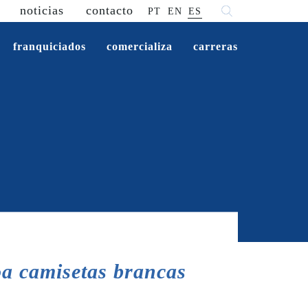
noticias
contacto
PT
EN
ES
franquiciados
comercializa
carreras
a camisetas brancas