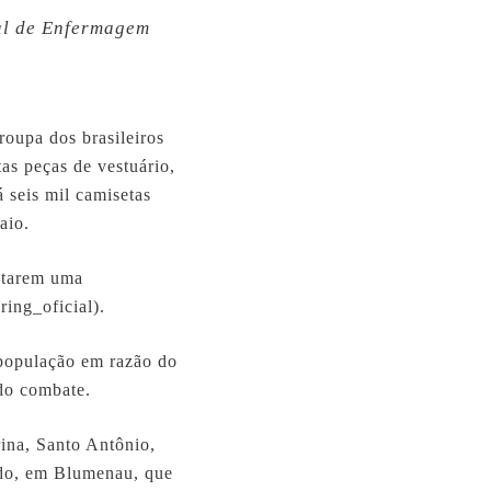
nal de Enfermagem
roupa dos brasileiros
tas peças de vestuário,
seis mil camisetas
aio.
estarem uma
ring_oficial).
 população em razão do
 do combate.
ina, Santo Antônio,
do, em Blumenau, que