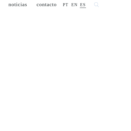
noticias
contacto
PT
EN
ES
franquiciados
comercializa
carreras