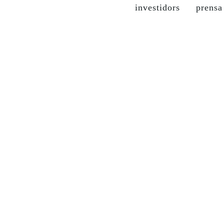
investidors
prensa
al
grupo soma
nuestras marcas
moda sostenible