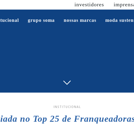
investidores
imprens
itucional
grupo soma
nossas marcas
moda susten
INSTITUCIONAL
iada no Top 25 de Franqueadoras