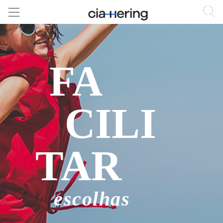
FA
CILI
TAR
escolhas