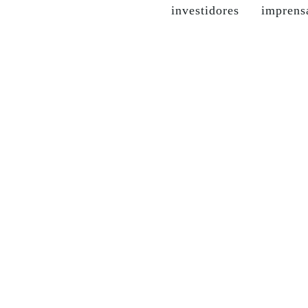
investidores
imprens
itucional
grupo soma
nossas marcas
moda susten