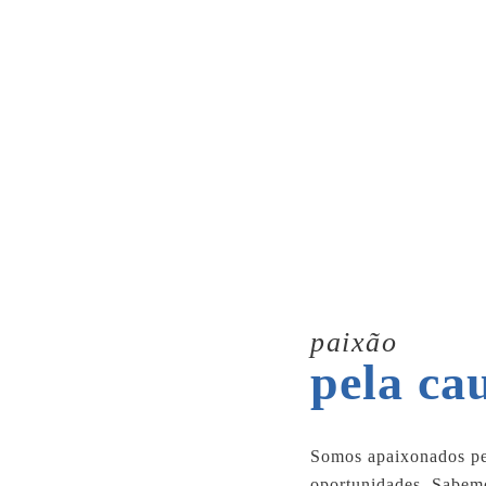
paixão
pela ca
Somos apaixonados pe
oportunidades. Sabemo