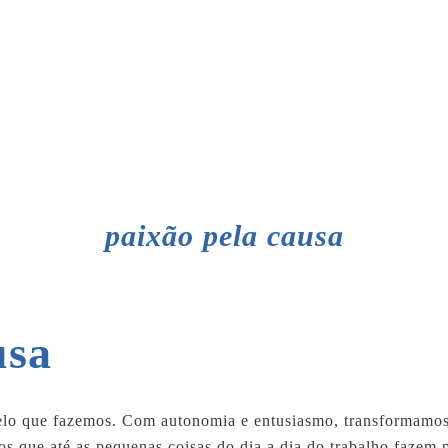
paixão pela causa
usa
lo que fazemos. Com autonomia e entusiasmo, transformamos
s que até as pequenas coisas do dia a dia do trabalho fazem p