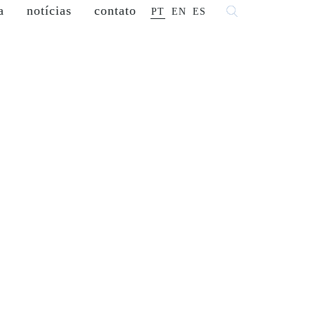
a
notícias
contato
PT
EN
ES
tável
franqueados
lojistas
carreiras