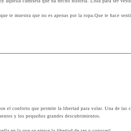
 aquella camiseta que ha hecho historia. Lista para ser vesti
 que te muestra que no es apenas por la ropa.Que te hace senti
con el conforto que permite la libertad para volar. Una de las 
imentos y los pequeños grandes descubrimientos.
uella en la que se ejerce la libertad de ser y conocer!