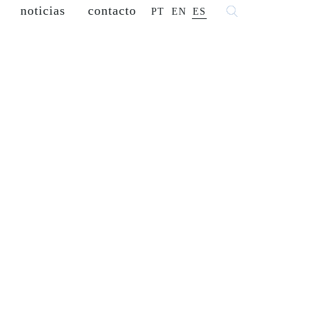
noticias
contacto
PT
EN
ES
franquiciados
comercializa
carreras