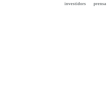
investidors
prensa
al
grupo soma
nuestras marcas
moda sostenible