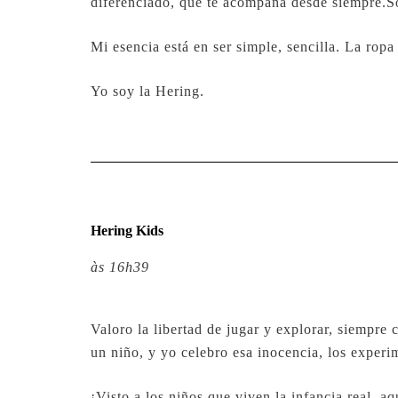
diferenciado, que te acompaña desde siempre.Soy
Mi esencia está en ser simple, sencilla. La ropa
Yo soy la Hering.
Hering Kids
às 16h39
Valoro la libertad de jugar y explorar, siempre 
un niño, y yo celebro esa inocencia, los exper
¡Visto a los niños que viven la infancia real, aq