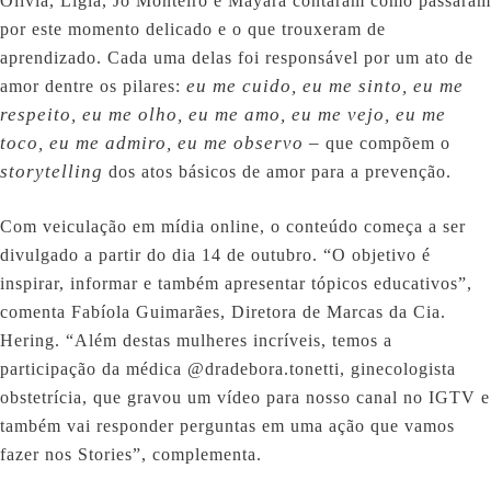
Olívia, Lígia, Jo Monteiro e Mayara contaram como passaram
por este momento delicado e o que trouxeram de
aprendizado. Cada uma delas foi responsável por um ato de
eu me cuido, eu me sinto, eu me
amor dentre os pilares:
respeito, eu me olho, eu me amo, eu me vejo, eu me
toco, eu me admiro, eu me observo –
que compõem o
storytelling
dos atos básicos de amor para a prevenção.
Com veiculação em mídia online, o conteúdo começa a ser
divulgado a partir do dia 14 de outubro. “O objetivo é
inspirar, informar e também apresentar tópicos educativos”,
comenta Fabíola Guimarães, Diretora de Marcas da Cia.
Hering. “Além destas mulheres incríveis, temos a
participação da médica @dradebora.tonetti, ginecologista
obstetrícia, que gravou um vídeo para nosso canal no IGTV e
também vai responder perguntas em uma ação que vamos
fazer nos Stories”, complementa.